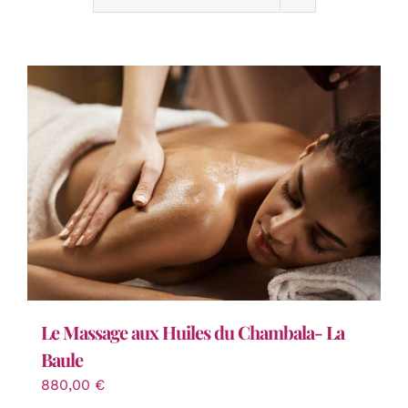
Le Massage aux Huiles du Chambala- La
Baule
880,00
€