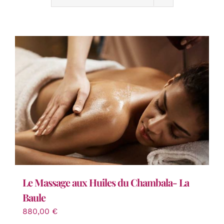
Le Massage aux Huiles du Chambala- La
Baule
880,00
€