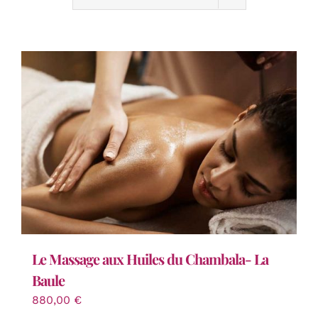
Le Massage aux Huiles du Chambala- La
Baule
880,00
€