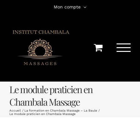
Passer
Mon compte
au
contenu
Le module praticien en
Chambala Massage
Accueil
La formation en Chambala Massage – La Baule
Le module praticien en Chambala Massage